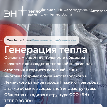
Филиал “Нижегородский”
Автозав
Эн+ Тепло Волга
Эн+ Тепло Волга
/
Генерация тепла
/
О компании
Генерация тепла
Основным видом деятельности общества
является производство тепловой энергии для
отопления и горячего водоснабжения
многоквартирных домов Автозаводского и
Ленинского районов города Нижнего Новгорода,
а также объектов социальной инфраструктуры.
Общество находится в структуре ООО «ЭН+
ТЕПЛО ВОЛГА».