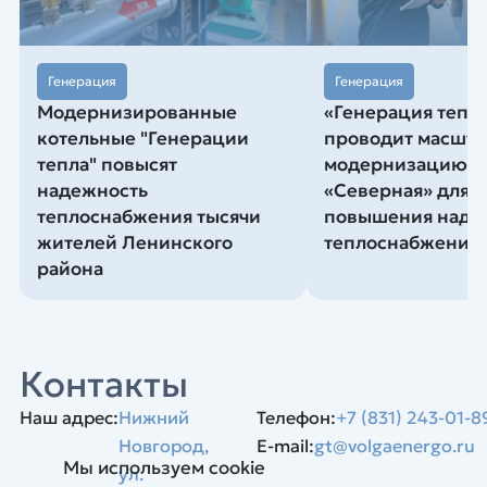
Генерация
Генерация
Модернизированные
«Генерация тепл
котельные "Генерации
проводит масшт
тепла" повысят
модернизацию к
надежность
«Северная» для
теплоснабжения тысячи
повышения наде
жителей Ленинского
теплоснабжения
района
Контакты
Наш адрес:
Нижний
Телефон:
+7 (831) 243-01-8
Новгород,
E-mail:
gt@volgaenergo.ru
Мы используем cookie
ул.